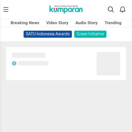
Breaking News
Video Story
Audio Story
Trending
SATU Indonesia Awards
Green Initiative
Sedang memuat...
Sedang memuat...
S