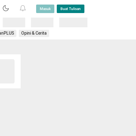
Masuk
Buat Tulisan
Loading
Loading
Lainnya
anPLUS
Opini & Cerita