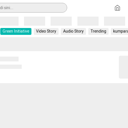
Loading
Loading
Loading
Loading
Loading
Green Initiative
Video Story
Audio Story
Trending
kumpar
 memuat...
ng memuat...