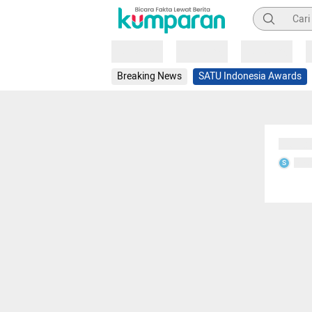
Pencarian
Loading
Loading
Loading
Breaking News
SATU Indonesia Awards
Sedang
Seda
S