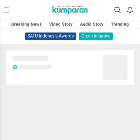
Breaking News
Video Story
Audio Story
Trending
SATU Indonesia Awards
Green Initiative
Sedang memuat...
Sedang memuat...
S