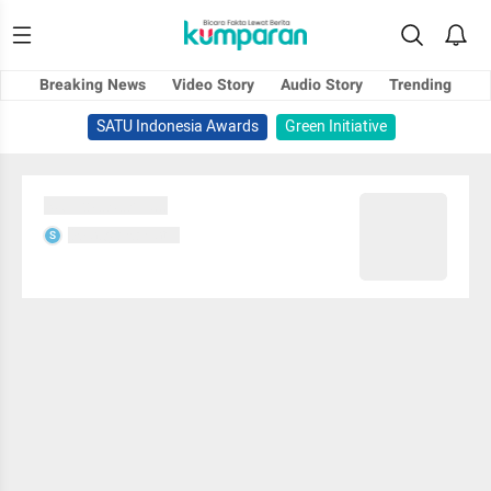
Breaking News
Video Story
Audio Story
Trending
SATU Indonesia Awards
Green Initiative
Sedang memuat...
Sedang memuat...
S