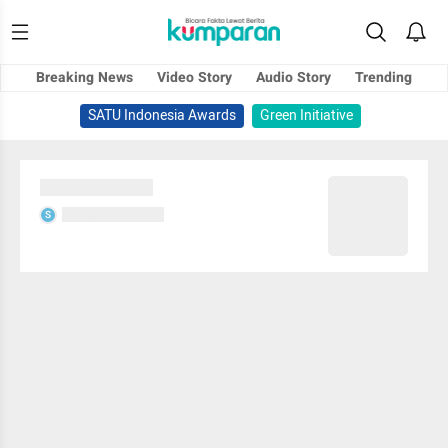
Breaking News
Video Story
Audio Story
Trending
SATU Indonesia Awards
Green Initiative
Sedang memuat...
Sedang memuat...
S