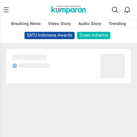
Breaking News
Video Story
Audio Story
Trending
SATU Indonesia Awards
Green Initiative
Sedang memuat...
Sedang memuat...
S