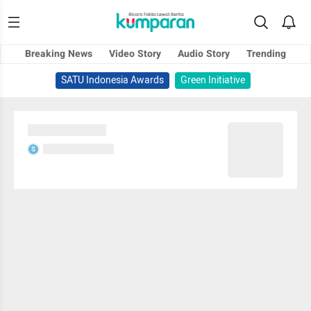
Breaking News
Video Story
Audio Story
Trending
SATU Indonesia Awards
Green Initiative
Sedang memuat...
Sedang memuat...
S