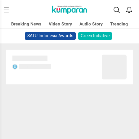
Breaking News
Video Story
Audio Story
Trending
SATU Indonesia Awards
Green Initiative
Sedang memuat...
Sedang memuat...
S