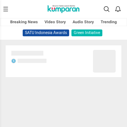
Breaking News
Video Story
Audio Story
Trending
SATU Indonesia Awards
Green Initiative
Sedang memuat...
Sedang memuat...
S