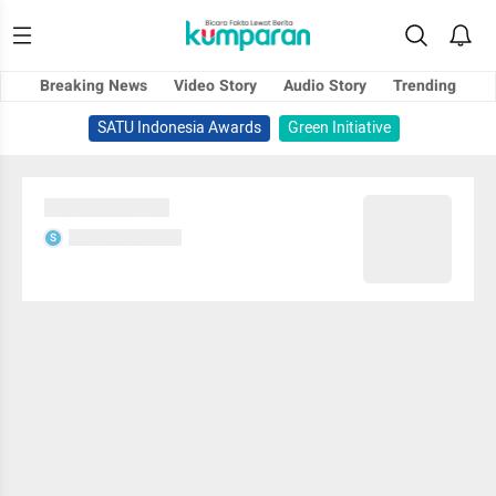
Breaking News
Video Story
Audio Story
Trending
SATU Indonesia Awards
Green Initiative
Sedang memuat...
Sedang memuat...
S