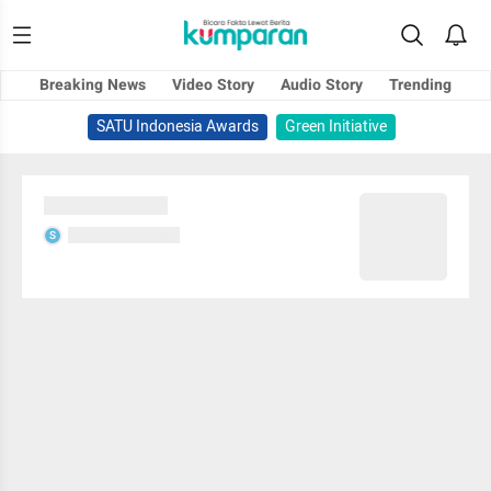
Breaking News
Video Story
Audio Story
Trending
SATU Indonesia Awards
Green Initiative
Sedang memuat...
Sedang memuat...
S