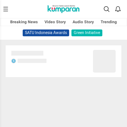
Breaking News
Video Story
Audio Story
Trending
SATU Indonesia Awards
Green Initiative
Sedang memuat...
Sedang memuat...
S