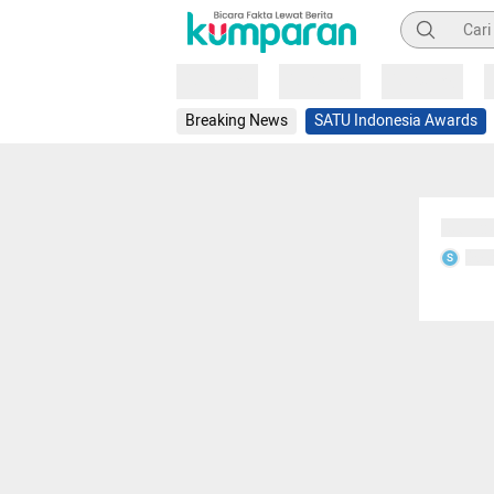
Pencarian
Loading
Loading
Loading
Breaking News
SATU Indonesia Awards
Sedang
Seda
S