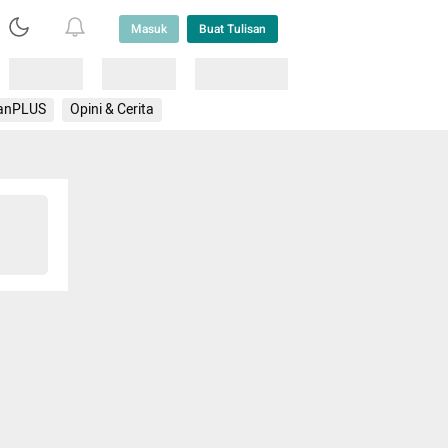
Masuk
Buat Tulisan
Loading
Loading
Lainnya
anPLUS
Opini & Cerita