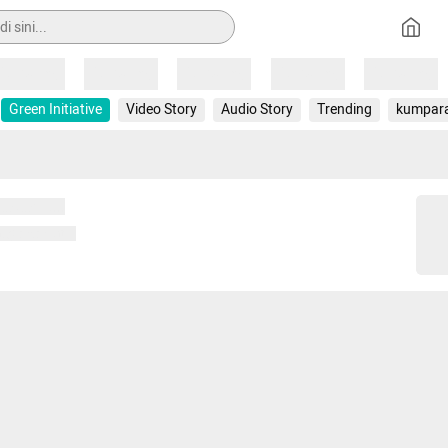
Loading
Loading
Loading
Loading
Loading
Green Initiative
Video Story
Audio Story
Trending
kumpar
 memuat...
ng memuat...