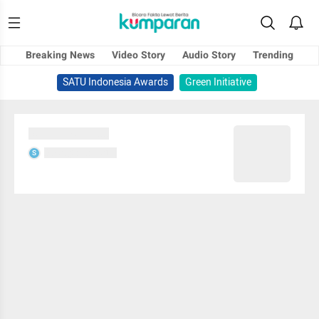
Breaking News
Video Story
Audio Story
Trending
SATU Indonesia Awards
Green Initiative
Sedang memuat...
Sedang memuat...
S