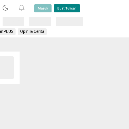
Masuk
Buat Tulisan
Loading
Loading
Lainnya
anPLUS
Opini & Cerita