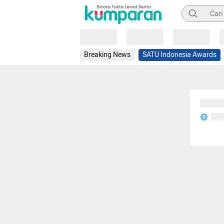
Pencarian
Loading
Loading
Loading
Breaking News
SATU Indonesia Awards
Sedang
Seda
S