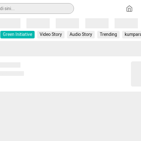
Loading
Loading
Loading
Loading
Loading
Green Initiative
Video Story
Audio Story
Trending
kumpar
 memuat...
ng memuat...