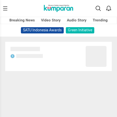
Breaking News
Video Story
Audio Story
Trending
SATU Indonesia Awards
Green Initiative
Sedang memuat...
Sedang memuat...
S