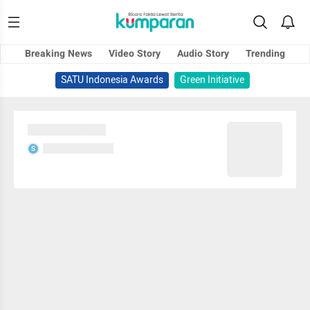
Breaking News
Video Story
Audio Story
Trending
SATU Indonesia Awards
Green Initiative
Sedang memuat...
Sedang memuat...
S