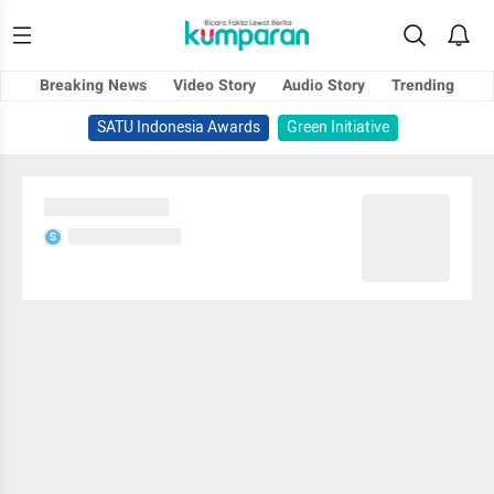
Breaking News
Video Story
Audio Story
Trending
SATU Indonesia Awards
Green Initiative
Sedang memuat...
Sedang memuat...
S