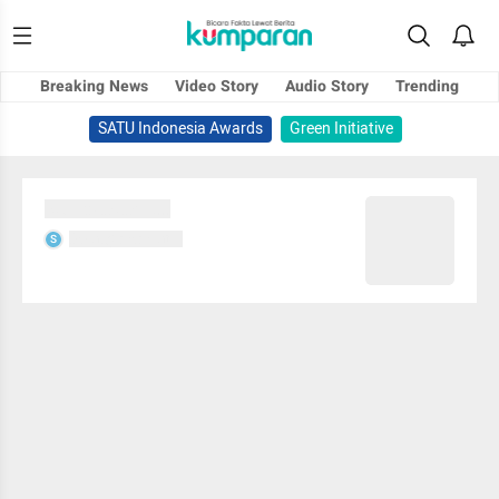
Breaking News
Video Story
Audio Story
Trending
SATU Indonesia Awards
Green Initiative
Sedang memuat...
Sedang memuat...
S