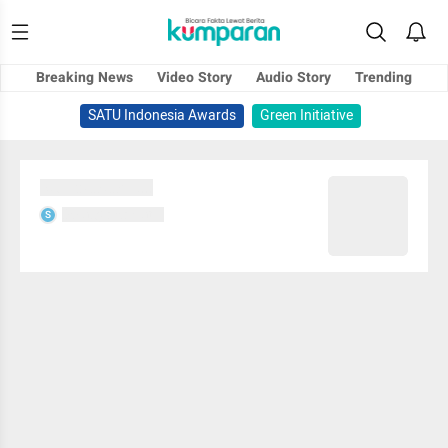
Breaking News
Video Story
Audio Story
Trending
SATU Indonesia Awards
Green Initiative
Sedang memuat...
Sedang memuat...
S