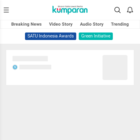
Breaking News
Video Story
Audio Story
Trending
SATU Indonesia Awards
Green Initiative
Sedang memuat...
Sedang memuat...
S