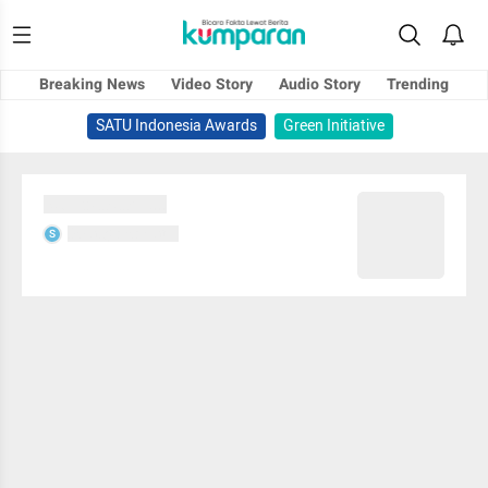
Breaking News
Video Story
Audio Story
Trending
SATU Indonesia Awards
Green Initiative
Sedang memuat...
Sedang memuat...
S