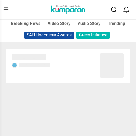
Breaking News
Video Story
Audio Story
Trending
SATU Indonesia Awards
Green Initiative
Sedang memuat...
Sedang memuat...
S