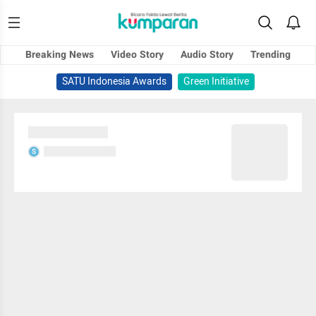
Breaking News
Video Story
Audio Story
Trending
SATU Indonesia Awards
Green Initiative
Sedang memuat...
Sedang memuat...
S