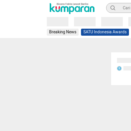
Pencarian
Loading
Loading
Loading
Breaking News
SATU Indonesia Awards
Sedang
Seda
S