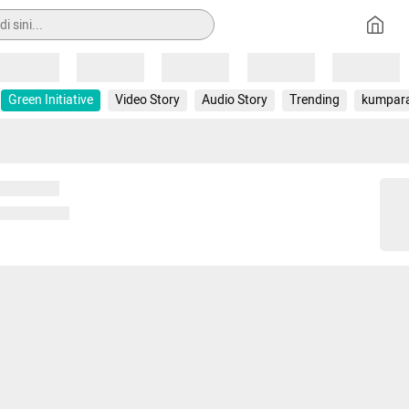
Loading
Loading
Loading
Loading
Loading
Green Initiative
Video Story
Audio Story
Trending
kumpar
 memuat...
ng memuat...