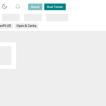
Masuk
Buat Tulisan
Loading
Loading
Lainnya
anPLUS
Opini & Cerita