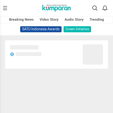
Breaking News
Video Story
Audio Story
Trending
SATU Indonesia Awards
Green Initiative
Sedang memuat...
Sedang memuat...
S