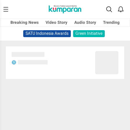
Breaking News
Video Story
Audio Story
Trending
SATU Indonesia Awards
Green Initiative
Sedang memuat...
Sedang memuat...
S