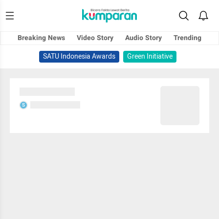
Breaking News
Video Story
Audio Story
Trending
SATU Indonesia Awards
Green Initiative
Sedang memuat...
Sedang memuat...
S