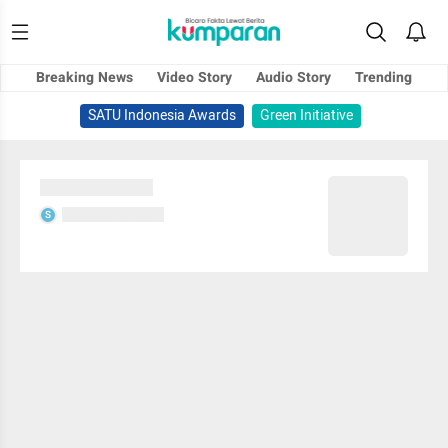
Breaking News
Video Story
Audio Story
Trending
SATU Indonesia Awards
Green Initiative
Sedang memuat...
Sedang memuat...
S