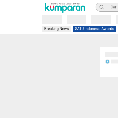
Pencarian
Loading
Loading
Loading
Breaking News
SATU Indonesia Awards
Sedang
Seda
S