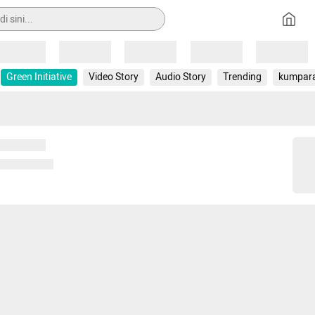
Loading
Loading
Loading
Loading
Loading
Green Initiative
Video Story
Audio Story
Trending
kumpar
 memuat...
ng memuat...