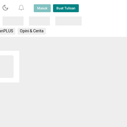
Masuk
Buat Tulisan
Loading
Loading
Lainnya
anPLUS
Opini & Cerita