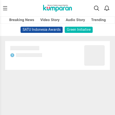
Breaking News
Video Story
Audio Story
Trending
SATU Indonesia Awards
Green Initiative
Sedang memuat...
Sedang memuat...
S