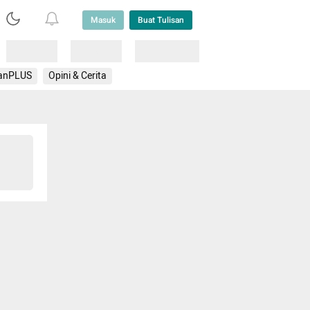
Masuk
Buat Tulisan
Loading
Loading
Lainnya
anPLUS
Opini & Cerita