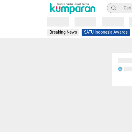
Pencarian
Loading
Loading
Loading
Breaking News
SATU Indonesia Awards
Sedang
Seda
S