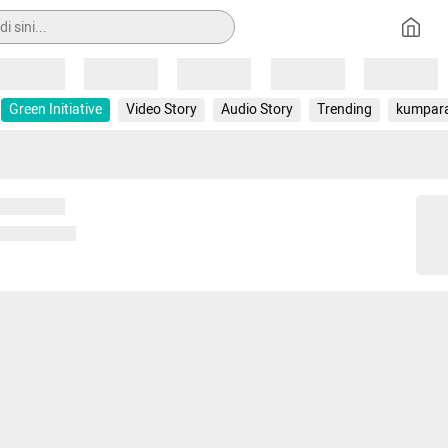
Loading
Loading
Loading
Loading
Loading
Green Initiative
Video Story
Audio Story
Trending
kumpar
 memuat...
ng memuat...