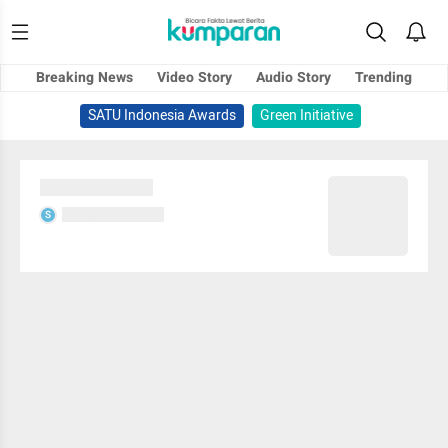
Breaking News
Video Story
Audio Story
Trending
SATU Indonesia Awards
Green Initiative
Sedang memuat...
Sedang memuat...
S