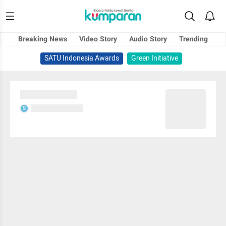
Breaking News
Video Story
Audio Story
Trending
SATU Indonesia Awards
Green Initiative
Sedang memuat...
Sedang memuat...
S