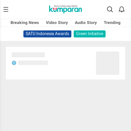
Breaking News
Video Story
Audio Story
Trending
SATU Indonesia Awards
Green Initiative
Sedang memuat...
Sedang memuat...
S