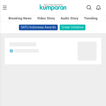
Breaking News
Video Story
Audio Story
Trending
SATU Indonesia Awards
Green Initiative
Sedang memuat...
Sedang memuat...
S