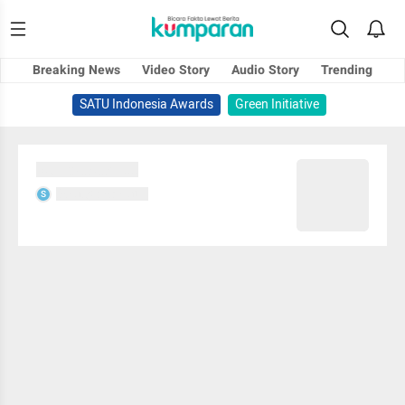
Breaking News
Video Story
Audio Story
Trending
SATU Indonesia Awards
Green Initiative
Sedang memuat...
Sedang memuat...
S