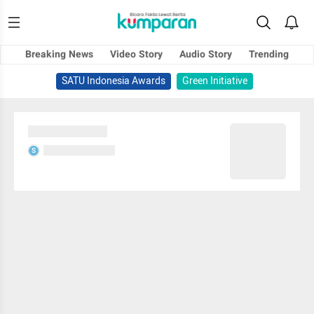
Breaking News
Video Story
Audio Story
Trending
SATU Indonesia Awards
Green Initiative
Sedang memuat...
Sedang memuat...
S