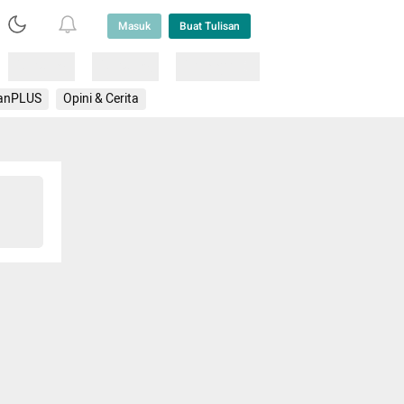
Masuk
Buat Tulisan
Loading
Loading
Lainnya
anPLUS
Opini & Cerita