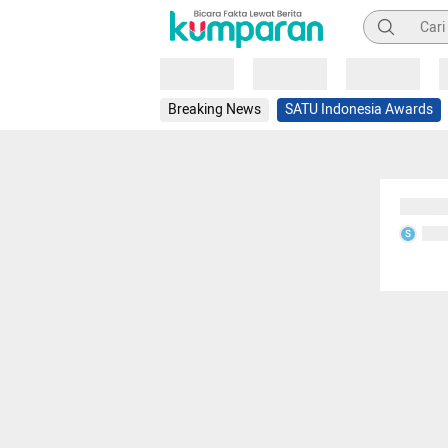
Pencarian
Loading
Loading
Loading
Breaking News
SATU Indonesia Awards
Sedang
Seda
S