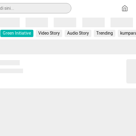
Loading
Loading
Loading
Loading
Loading
Green Initiative
Video Story
Audio Story
Trending
kumpar
 memuat...
ng memuat...