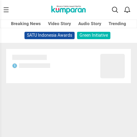
Breaking News
Video Story
Audio Story
Trending
SATU Indonesia Awards
Green Initiative
Sedang memuat...
Sedang memuat...
S