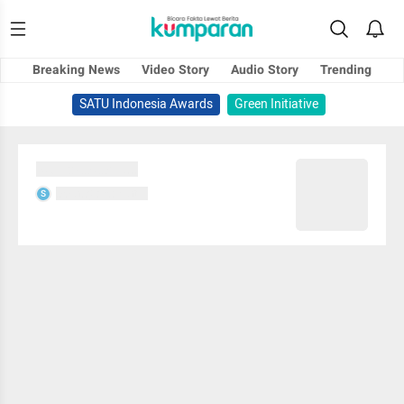
Breaking News
Video Story
Audio Story
Trending
SATU Indonesia Awards
Green Initiative
Sedang memuat...
Sedang memuat...
S