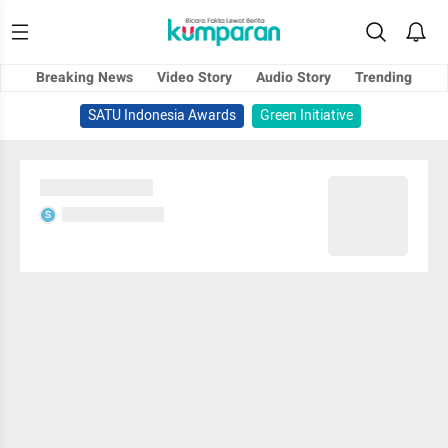
Breaking News
Video Story
Audio Story
Trending
SATU Indonesia Awards
Green Initiative
Sedang memuat...
Sedang memuat...
S