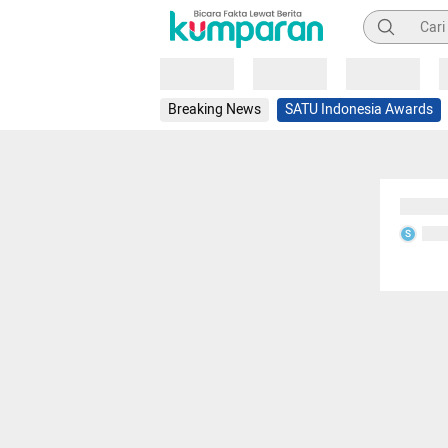
Pencarian
Loading
Loading
Loading
Breaking News
SATU Indonesia Awards
Sedang
Seda
S