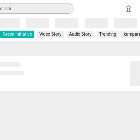
Loading
Loading
Loading
Loading
Loading
Green Initiative
Video Story
Audio Story
Trending
kumpar
 memuat...
ng memuat...