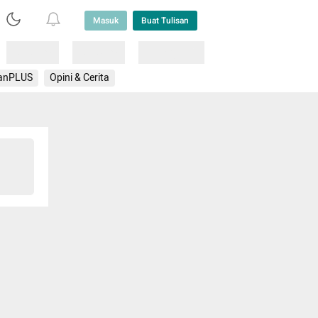
Masuk
Buat Tulisan
Loading
Loading
Lainnya
anPLUS
Opini & Cerita