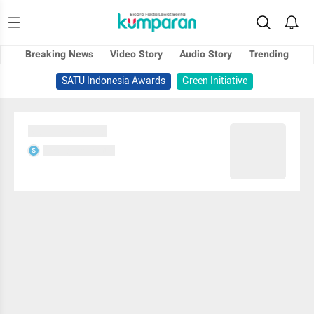
Breaking News
Video Story
Audio Story
Trending
SATU Indonesia Awards
Green Initiative
Sedang memuat...
Sedang memuat...
S