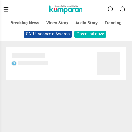
Breaking News
Video Story
Audio Story
Trending
SATU Indonesia Awards
Green Initiative
Sedang memuat...
Sedang memuat...
S