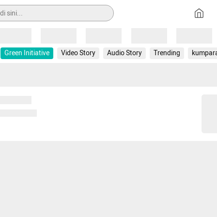
Loading
Loading
Loading
Loading
Loading
Green Initiative
Video Story
Audio Story
Trending
kumpar
 memuat...
ng memuat...