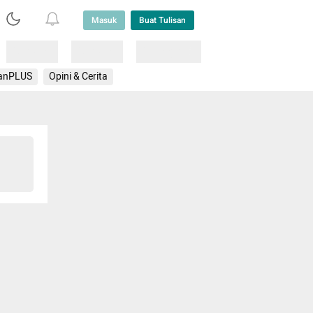
Masuk
Buat Tulisan
Loading
Loading
Lainnya
anPLUS
Opini & Cerita