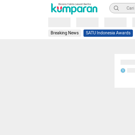
Pencarian
Loading
Loading
Loading
Breaking News
SATU Indonesia Awards
Sedang
Seda
S