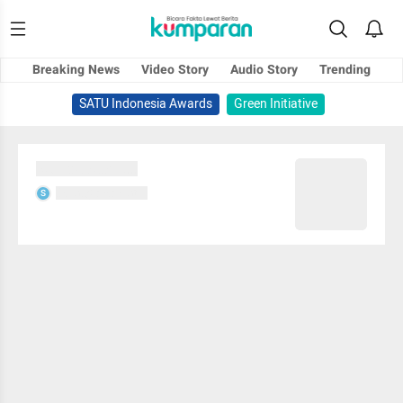
Breaking News
Video Story
Audio Story
Trending
SATU Indonesia Awards
Green Initiative
Sedang memuat...
Sedang memuat...
S