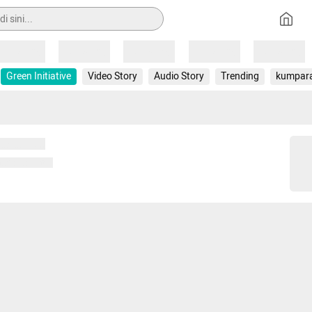
Loading
Loading
Loading
Loading
Loading
Green Initiative
Video Story
Audio Story
Trending
kumpar
 memuat...
ng memuat...