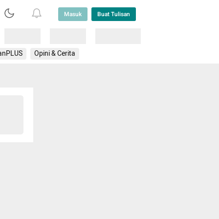
Masuk
Buat Tulisan
Loading
Loading
Lainnya
anPLUS
Opini & Cerita