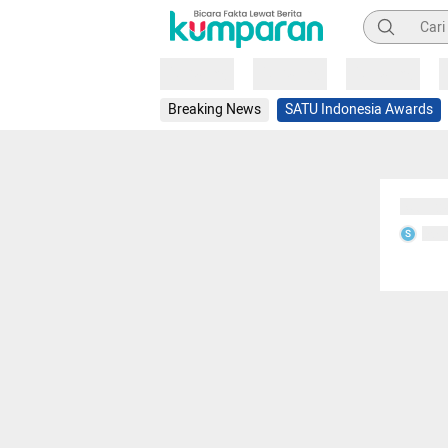
Pencarian
Loading
Loading
Loading
Breaking News
SATU Indonesia Awards
Sedang
Seda
S