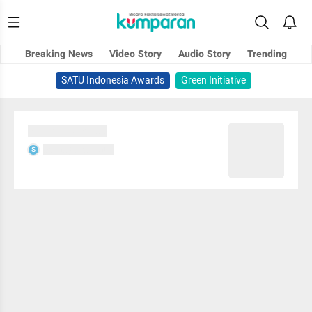
Breaking News
Video Story
Audio Story
Trending
SATU Indonesia Awards
Green Initiative
Sedang memuat...
Sedang memuat...
S