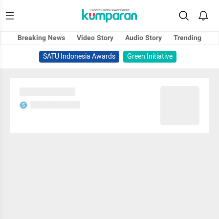
Breaking News
Video Story
Audio Story
Trending
SATU Indonesia Awards
Green Initiative
Sedang memuat...
Sedang memuat...
S